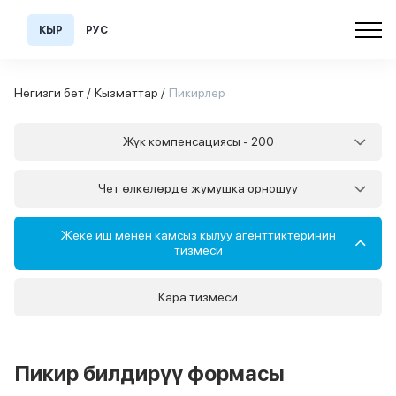
КЫР
РУС
Негизги бет /
Кызматтар /
Пикирлер
Жүк компенсациясы - 200
Чет өлкөлөрдө жумушка орношуу
Жеке иш менен камсыз кылуу агенттиктеринин
тизмеси
Кара тизмеси
Пикир билдирүү формасы